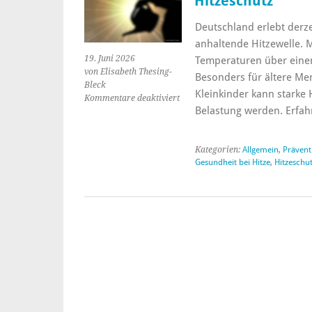
Hitzeschutz
Deutschland erlebt derz
anhaltende Hitzewelle.
19. Juni 2026
Temperaturen über eine
von Elisabeth Thesing-
Besonders für ältere Me
Bleck
Kleinkinder kann starke 
Kommentare deaktiviert
für
Belastung werden. Erfa
Hitzewelle
2026
–
Kategorien:
Allgemein
,
Prävent
Wichtige
Gesundheit bei Hitze
,
Hitzeschu
Tipps
zu
Hitze
und
Hitzeschutz