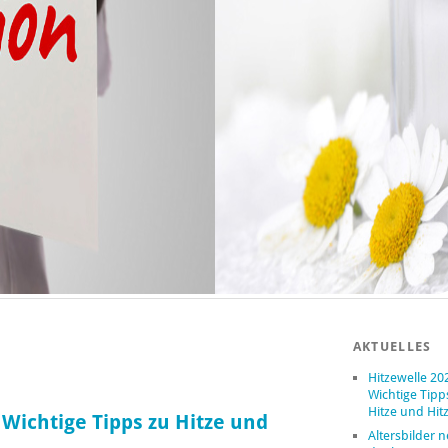
AKTUELLES
Hitzewelle 20
Wichtige Tipp
Hitze und Hit
 Wichtige Tipps zu Hitze und
Altersbilder 