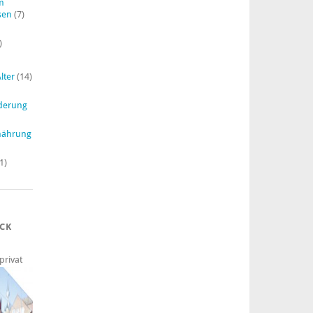
im
sen
(7)
)
lter
(14)
derung
nährung
1)
ECK
privat