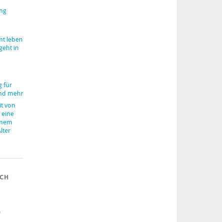
ung
mt leben
geht in
 für
nd mehr
it von
 eine
inem
lter
ACH
)