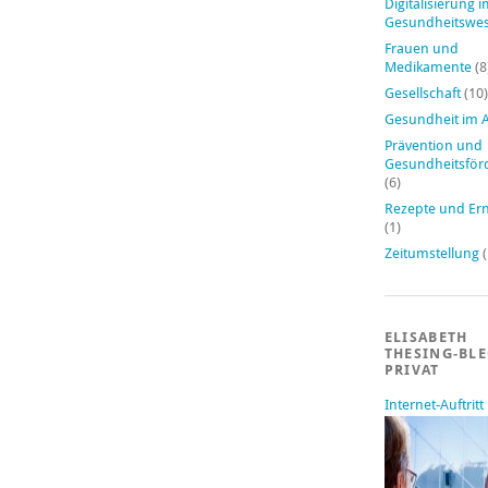
Digitalisierung 
Gesundheitswe
Frauen und
Medikamente
(8
Gesellschaft
(10)
Gesundheit im A
Prävention und
Gesundheitsför
(6)
Rezepte und Er
(1)
Zeitumstellung
(
ELISABETH
THESING-BL
PRIVAT
Internet-Auftritt