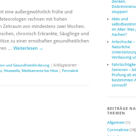
denken,
Diskriminier
eit eine außergewöhnlich frühe und
stoppen!
 Meteorologen rechnen mit hohen
Aktiv und
selbstbestim
n Zeitraum von mindestens zwei Wochen.
im Alter: Was 
nschen, chronisch Erkrankte, Säuglinge und
Aachen?
Hitze zu einer ernsthaften gesundheitlichen
Artischocke –
Natürliche
hren …
Weiterlesen
→
Unterstützung
Verdauung u
Fahrtüchtigke
ion und Gesundheitsförderung
| Schlagwörter:
Senioren – Ist
tz
,
Hitzewelle
,
Medikamente bei Hitze
|
Permalink
Prüfung ab e
bestimmten A
sinnvoll?
BEITRÄGE N
THEMEN
Allgemein
(1)
Coronakrise
(18