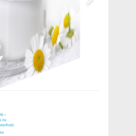
26 –
s zu
zeschutz
neu