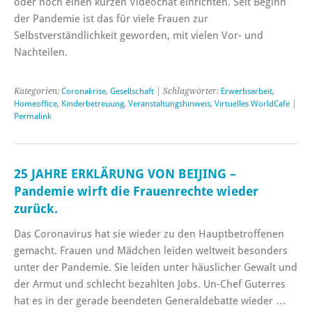
oder noch einen kurzen Videochat einrichten. Seit Beginn
der Pandemie ist das für viele Frauen zur
Selbstverständlichkeit geworden, mit vielen Vor- und
Nachteilen.
Kategorien:
Coronakrise
,
Gesellschaft
| Schlagwörter:
Erwerbsarbeit
,
Homeoffice
,
Kinderbetreuung
,
Veranstaltungshinweis
,
Virtuelles WorldCafe
|
Permalink
25 JAHRE ERKLÄRUNG VON BEIJING –
Pandemie wirft die Frauenrechte wieder
zurück.
Das Coronavirus hat sie wieder zu den Hauptbetroffenen
gemacht. Frauen und Mädchen leiden weltweit besonders
unter der Pandemie. Sie leiden unter häuslicher Gewalt und
der Armut und schlecht bezahlten Jobs. Un-Chef Guterres
hat es in der gerade beendeten Generaldebatte wieder …