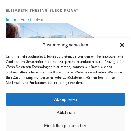
ELISABETH THESING-BLECK PRIVAT
Internet-Auftritt
privat
Zustimmung verwalten
Um Ihnen ein optimales Erlebnis zu bieten, verwenden wir Technologien wie
Cookies, um Geräteinformationen zu speichern und/oder darauf zuzugreifen.
Wenn Sie diesen Technologien zustimmen, können wir Daten wie das
Surfverhalten oder eindeutige IDs auf dieser Website verarbeiten. Wenn Sie
Ihre Zustimmung nicht erteilen oder zurückziehen, können bestimmte
Merkmale und Funktionen beeinträchtigt werden.
Sie finden mich auch bei FACEBOOK, TWITTER und XING.
Akzeptieren
Ablehnen
© ConceptionApo
|
Telefon: +49 177 2687299
|
IMPRESSUM
|
Einstellungen ansehen
DATENSCHUTZ