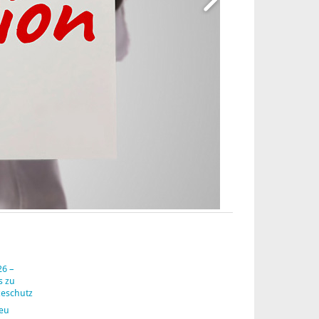
26 –
s zu
zeschutz
neu