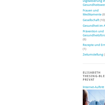
Digitalisierung 
Gesundheitswe
Frauen und
Medikamente
(8
Gesellschaft
(10)
Gesundheit im A
Prävention und
Gesundheitsför
(6)
Rezepte und Er
(1)
Zeitumstellung
(
ELISABETH
THESING-BL
PRIVAT
Internet-Auftritt