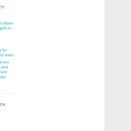
ung
mt leben
geht in
 für
nd mehr
it von
 eine
inem
lter
ACH
)