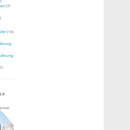
im
sen
(7)
)
lter
(14)
derung
nährung
1)
ECK
privat