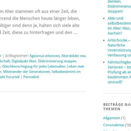
denken,
Diskriminier
 Alter stammen oft aus einer Zeit, die
stoppen!
ährend die Menschen heute länger leben,
Aktiv und
selbstbestim
ltiger sind denn je, halten sich viele alte
im Alter: Was 
rd Zeit, diese zu hinterfragen und den …
Aachen?
Artischocke –
Natürliche
Unterstützung
Verdauung u
r
| Schlagwörter:
Ageismus erkennen
,
Altersbilder neu
lschaft
,
Digitalpakt Alter
,
Diskriminierung stoppen
,
Fahrtüchtigke
r
,
Gleichberechtigung für jedes Lebensalter
,
Leben statt
Senioren – Ist
r
,
Miteinander der Generationen
,
Selbstbestimmt im
Prüfung ab e
statt Vorurteil
|
Permalink
bestimmten A
sinnvoll?
BEITRÄGE N
THEMEN
Allgemein
(1)
Coronakrise
(18