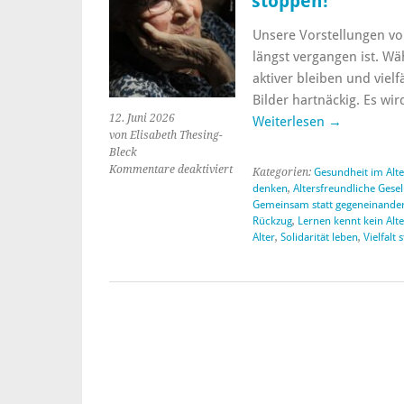
stoppen!
Unsere Vorstellungen vom
längst vergangen ist. W
aktiver bleiben und vielfä
Bilder hartnäckig. Es wi
12. Juni 2026
Weiterlesen
→
von Elisabeth Thesing-
Bleck
Kommentare deaktiviert
für
Kategorien:
Gesundheit im Alte
Altersbilder
denken
,
Altersfreundliche Gesel
neu
Gemeinsam statt gegeneinande
denken,
Rückzug
,
Lernen kennt kein Alte
Alter
,
Solidarität leben
,
Vielfalt 
Diskriminierung
stoppen!