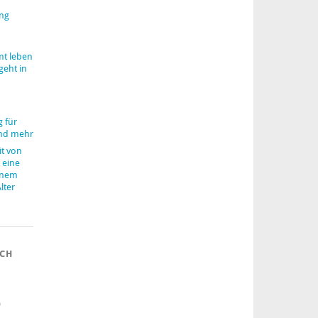
ung
mt leben
geht in
 für
nd mehr
it von
 eine
inem
lter
ACH
)