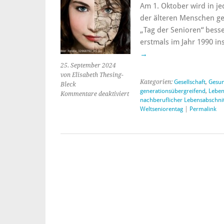
Am 1. Oktober wird in je
der älteren Menschen gef
„Tag der Senioren“ bess
erstmals im Jahr 1990 in
→
25. September 2024
von Elisabeth Thesing-
Kategorien:
Gesellschaft
,
Gesun
Bleck
generationsübergreifend
,
Leben
Kommentare deaktiviert
für
nachberuflicher Lebensabschnit
Politik
Weltseniorentag
|
Permalink
und
Zivilgesellschaft
im
Dialog