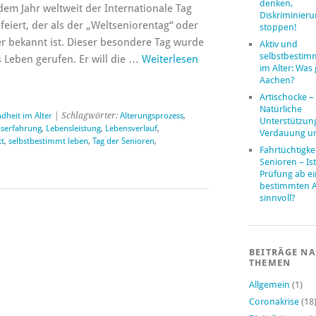
denken,
dem Jahr weltweit der Internationale Tag
Diskriminier
eiert, der als der „Weltseniorentag“ oder
stoppen!
er bekannt ist. Dieser besondere Tag wurde
Aktiv und
selbstbestim
s Leben gerufen. Er will die …
Weiterlesen
im Alter: Was 
Aachen?
Artischocke –
Natürliche
dheit im Alter
| Schlagwörter:
Alterungsprozess
,
Unterstützung
serfahrung
,
Lebensleistung
,
Lebensverlauf
,
Verdauung u
t
,
selbstbestimmt leben
,
Tag der Senioren
,
Fahrtüchtigke
Senioren – Ist
Prüfung ab e
bestimmten A
sinnvoll?
BEITRÄGE N
THEMEN
Allgemein
(1)
Coronakrise
(18