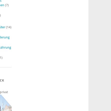
im
sen
(7)
)
lter
(14)
derung
nährung
1)
ECK
privat