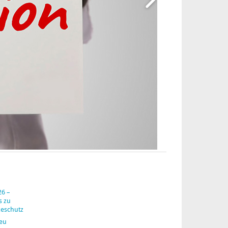
26 –
s zu
zeschutz
neu