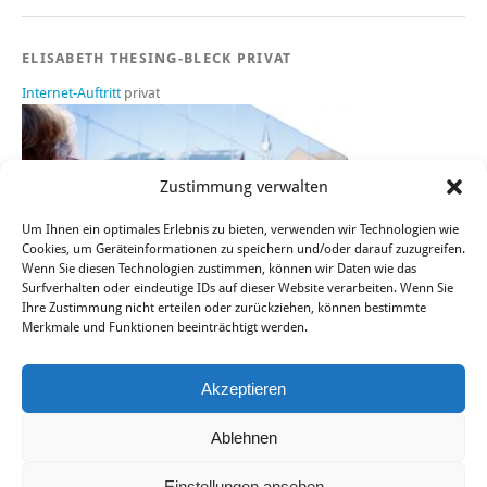
ELISABETH THESING-BLECK PRIVAT
Internet-Auftritt
privat
Zustimmung verwalten
Um Ihnen ein optimales Erlebnis zu bieten, verwenden wir Technologien wie
Cookies, um Geräteinformationen zu speichern und/oder darauf zuzugreifen.
Wenn Sie diesen Technologien zustimmen, können wir Daten wie das
Surfverhalten oder eindeutige IDs auf dieser Website verarbeiten. Wenn Sie
Ihre Zustimmung nicht erteilen oder zurückziehen, können bestimmte
Merkmale und Funktionen beeinträchtigt werden.
Sie finden mich auch bei FACEBOOK, TWITTER und XING.
Akzeptieren
Ablehnen
© ConceptionApo
|
Telefon: +49 177 2687299
|
IMPRESSUM
|
Einstellungen ansehen