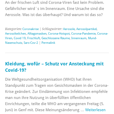
An der frischen Luft sind Corona-Viren fast kein Problem.
Gefährlicher wird´s im Innenraum. Eine Ursache sind die
Aerosole. Was ist das überhaupt? Und warum ist das so?
Kategorien:
Coronakrise
| Schlagwörter:
Aerosole
,
Aerosolpartikel
,
Aerosolteilchen
,
Alltagsmasken
,
Corona-Hotspot
,
Corona-Pandemie
,
Corona-
Viren
,
Covid 19
,
Frischluft
,
Geschlossene Räume
,
Innenraum
,
Mund-
Nasenschutz
,
Sars-Cov-2
|
Permalink
Kleidung, wofür – Schutz vor Ansteckung mit
Covid-19?
Die Weltgesundheitsorganisation (WHO) hat ihren
Standpunkt zum Tragen von Gesichtsmasken in der Corona-
Krise geändert. Zur Eindämmung von Infektionen empfehle
man nun ihre Nutzung in überfüllten öffentlichen
Einrichtungen, teilte die WHO am vergangenen Freitag (5.
Juni) in Genf mit. Diese Meinungsänderung …
Weiterlesen