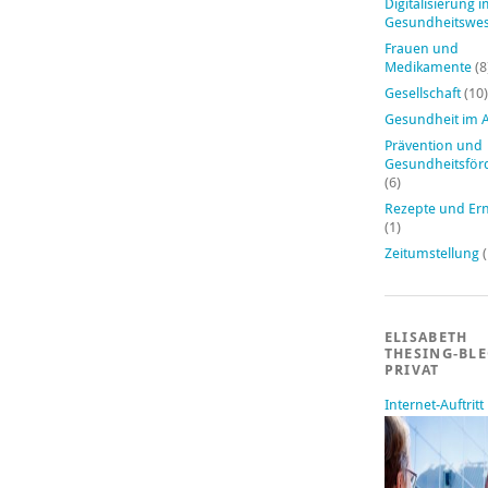
Digitalisierung 
Gesundheitswe
Frauen und
Medikamente
(8
Gesellschaft
(10)
Gesundheit im A
Prävention und
Gesundheitsför
(6)
Rezepte und Er
(1)
Zeitumstellung
(
ELISABETH
THESING-BL
PRIVAT
Internet-Auftritt