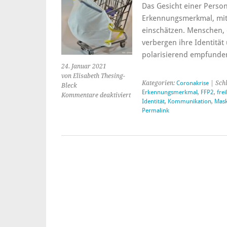
Das Gesicht einer Person
Erkennungsmerkmal, mit
einschätzen. Menschen, 
verbergen ihre Identität
polarisierend empfunde
24. Januar 2021
von Elisabeth Thesing-
Kategorien:
Coronakrise
| Sch
Bleck
Erkennungsmerkmal
,
FFP2
,
frei
Kommentare deaktiviert
für
Identität
,
Kommunikation
,
Mask
FFP2-
Permalink
Maskenpflicht