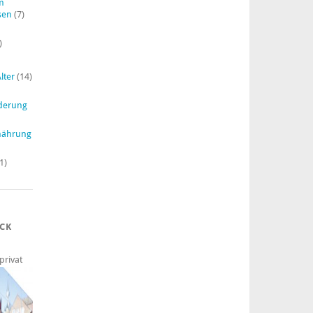
im
sen
(7)
)
lter
(14)
derung
nährung
1)
ECK
privat