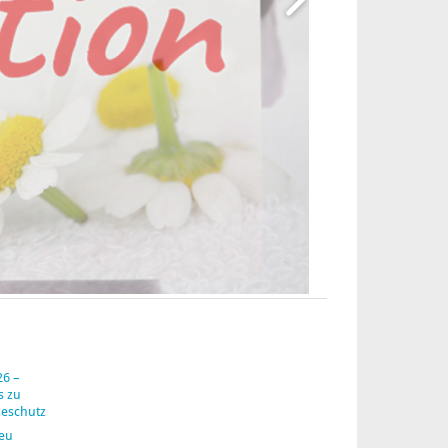
26 –
s zu
zeschutz
neu