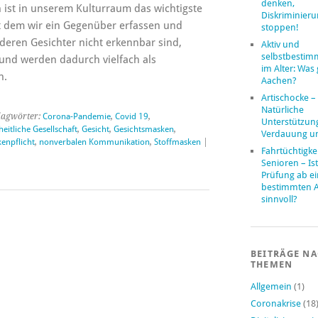
denken,
 ist in unserem Kulturraum das wichtigste
Diskriminier
 dem wir ein Gegenüber erfassen und
stoppen!
deren Gesichter nicht erkennbar sind,
Aktiv und
selbstbestim
 und werden dadurch vielfach als
im Alter: Was 
n.
Aachen?
Artischocke –
Natürliche
lagwörter:
Corona-Pandemie
,
Covid 19
,
Unterstützung
heitliche Gesellschaft
,
Gesicht
,
Gesichtsmasken
,
Verdauung u
enpflicht
,
nonverbalen Kommunikation
,
Stoffmasken
|
Fahrtüchtigke
Senioren – Ist
Prüfung ab e
bestimmten A
sinnvoll?
BEITRÄGE N
THEMEN
Allgemein
(1)
Coronakrise
(18