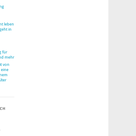
ung
mt leben
geht in
 für
nd mehr
it von
 eine
inem
lter
ACH
)